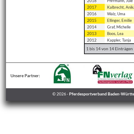
2018
Pfirrmann, Jule
2017
Kalbrecht, Anik
2016
Walz, Uma
2015
Ellinger, Emilie
2014
Graf, Michelle
2013
Boos, Lea
2012
Kappler, Tanja
1 bis 14 von 14 Einträgen
© 2026 ·
Pferdesportverband Baden-Württe