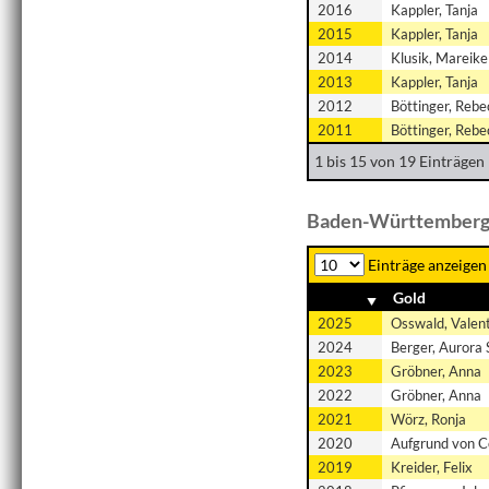
2016
Kappler, Tanja
2015
Kappler, Tanja
2014
Klusik, Mareike
2013
Kappler, Tanja
2012
Böttinger, Rebe
2011
Böttinger, Rebe
1 bis 15 von 19 Einträgen
Baden-Württembergi
Einträge anzeigen
Gold
2025
Osswald, Valen
2024
Berger, Aurora 
2023
Gröbner, Anna
2022
Gröbner, Anna
2021
Wörz, Ronja
2020
Aufgrund von C
2019
Kreider, Felix