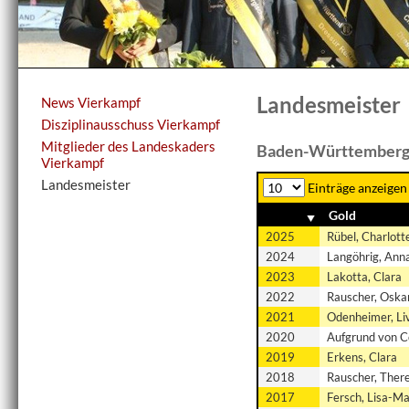
Landesmeister
News Vierkampf
Disziplinausschuss Vierkampf
Mitglieder des Landeskaders
Baden-Württembergis
Vierkampf
Landesmeister
Einträge anzeigen
Gold
2025
Rübel, Charlott
2024
Langöhrig, Ann
2023
Lakotta, Clara
2022
Rauscher, Oska
2021
Odenheimer, Li
2020
Aufgrund von C
2019
Erkens, Clara
2018
Rauscher, Ther
2017
Fersch, Lisa-Ma